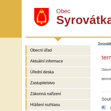
Obec
Syrovátk
Syrovát
Obecní úřad
ter
Aktuální informace
Datum
Úřední deska
termí
Zastupitelstvo
Zákonná nařízení
Soub
Hlášení rozhlasu