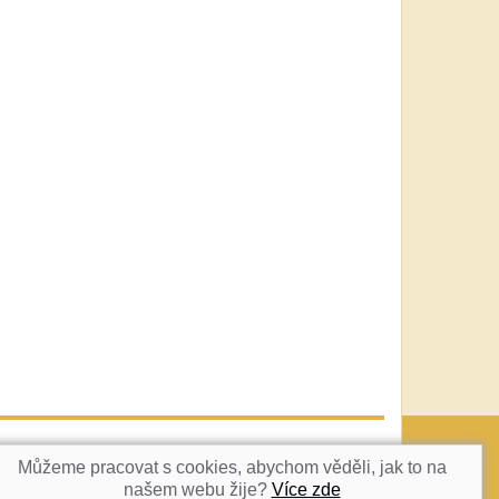
vatka@c-box.cz
NAHORU
Můžeme pracovat s cookies, abychom věděli, jak to na
našem webu žije?
Více zde