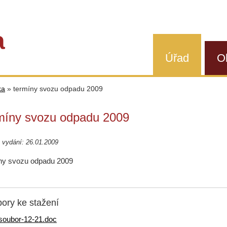
a
Úřad
O
ka
»
termíny svozu odpadu 2009
míny svozu odpadu 2009
 vydání: 26.01.2009
ny svozu odpadu 2009
ory ke stažení
soubor-12-21.doc