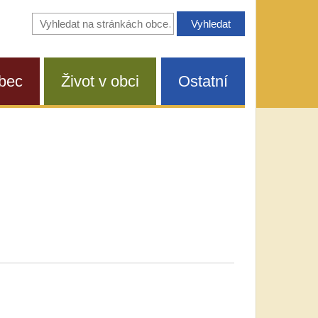
Vyhledávání
na
stránkách
obce
bec
Život v obci
Ostatní