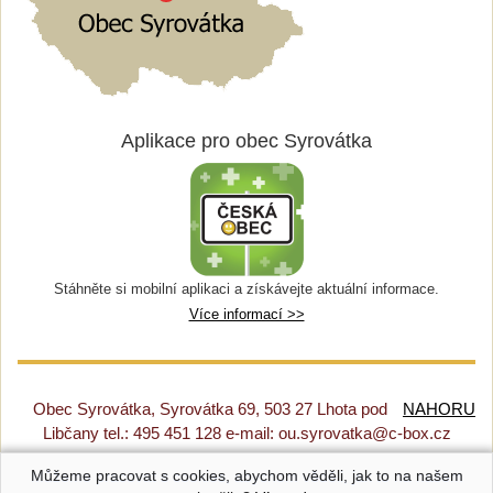
Aplikace pro obec Syrovátka
Stáhněte si mobilní aplikaci a získávejte aktuální informace.
Více informací >>
Obec Syrovátka, Syrovátka 69, 503 27 Lhota pod
NAHORU
Libčany tel.: 495 451 128 e-mail: ou.syrovatka@c-box.cz
Můžeme pracovat s cookies, abychom věděli, jak to na našem
Prohlášení o přístupnosti
|
Původní web
|
Nastavení cookies