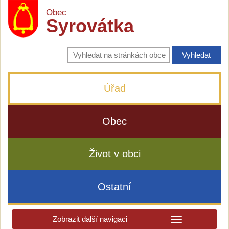
Obec
Syrovátka
Vyhledávání
na
stránkách
obce
Úřad
Obec
Život v obci
Ostatní
Zobrazit další navigaci