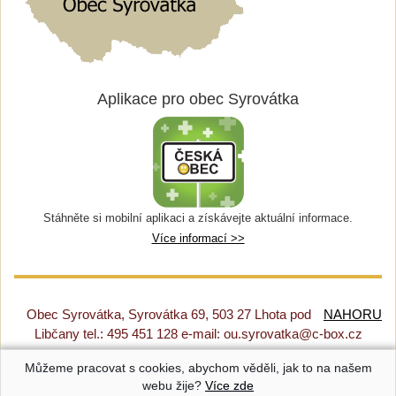
Aplikace pro obec Syrovátka
Stáhněte si mobilní aplikaci a získávejte aktuální informace.
Více informací >>
Obec Syrovátka, Syrovátka 69, 503 27 Lhota pod
NAHORU
Libčany tel.: 495 451 128 e-mail: ou.syrovatka@c-box.cz
Můžeme pracovat s cookies, abychom věděli, jak to na našem
Prohlášení o přístupnosti
|
Původní web
|
Nastavení cookies
webu žije?
Více zde