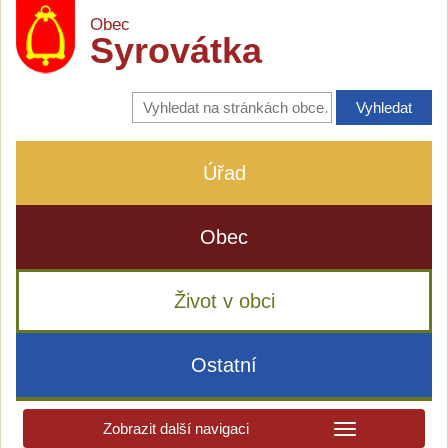
Obec
Syrovátka
Vyhledávání
na
stránkách
obce
Úřad
Obec
Život v obci
Ostatní
Zobrazit další navigaci