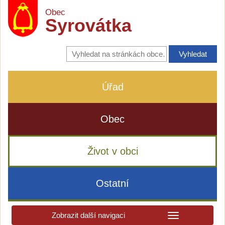
Obec
Syrovátka
Vyhledávání
na
stránkách
obce
Úřad
Obec
Život v obci
Ostatní
Zobrazit další navigaci