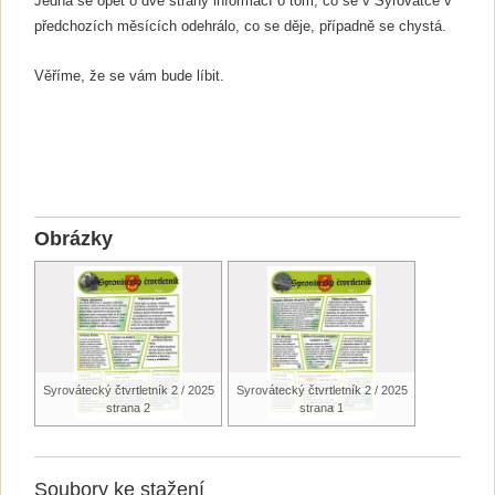
Jedná se opět o dvě strany informací o tom, co se v Syrovátce v
předchozích měsících odehrálo, co se děje, případně se chystá.
Věříme, že se vám bude líbit.
Obrázky
Syrovátecký čtvrtletník 2 / 2025
Syrovátecký čtvrtletník 2 / 2025
strana 2
strana 1
Soubory ke stažení