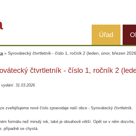
a
Úřad
O
ka
»
Syrovátecký čtvrtletník - číslo 1, ročník 2 (leden, únor, březen 2026
ovátecký čtvrtletník - číslo 1, ročník 2 (le
 vydání: 31.03.2026
oze zveřejňujeme nové číslo zpravodaje naší obce - Syrovátecký čtvrtletník.
iném formátu než minulý rok, také je obsahově větší. Opět se v něm dozvíte
e, případně se chystá.