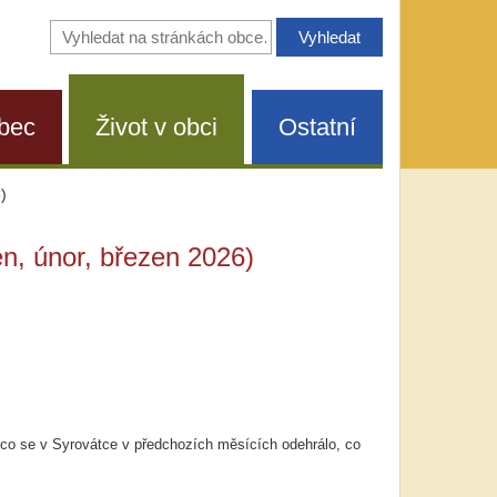
Vyhledávání
na
stránkách
obce
bec
Život v obci
Ostatní
)
den, únor, březen 2026)
, co se v Syrovátce v předchozích měsících odehrálo, co