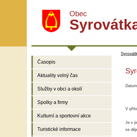
Obec
Syrovátk
Syrovát
Časopis
Syr
Aktuality volný čas
Datum
Služby v obci a okolí
Spolky a firmy
V příl
Kulturní a sportovní akce
Je v j
Turistické informace
se děj