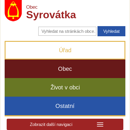
Obec
Syrovátka
Vyhledávání
na
stránkách
obce
Úřad
Obec
Život v obci
Ostatní
Zobrazit další navigaci