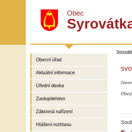
Obec
Syrovátk
Syrovát
Obecní úřad
svo
Aktuální informace
Datum 
Úřední deska
Obvyk
Zastupitelstvo
Zákonná nařízení
Soub
Hlášení rozhlasu