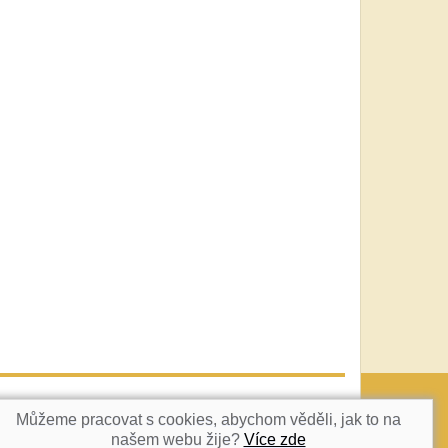
vatka@c-box.cz
NAHORU
Můžeme pracovat s cookies, abychom věděli, jak to na
našem webu žije?
Více zde