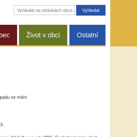
Vyhledávání
na
stránkách
obce
bec
Život v obci
Ostatní
!
dpadu se mění
rý.