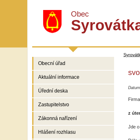
Obec
Syrovátk
Syrovát
Obecní úřad
svo
Aktuální informace
Datum
Úřední deska
Firma
Zastupitelstvo
z úte
Zákonná nařízení
Jde o
Hlášení rozhlasu