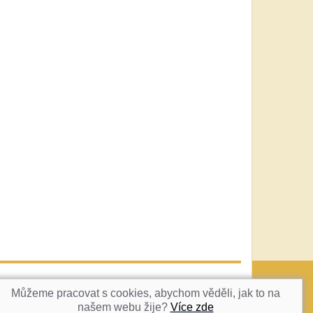
vatka@c-box.cz
NAHORU
Můžeme pracovat s cookies, abychom věděli, jak to na
našem webu žije?
Více zde