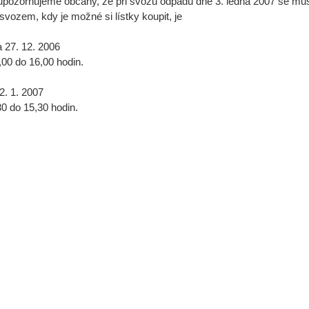
upozorňujeme občany, že při svozu odpadu dne 3. ledna 2007 se musí 
 svozem, kdy je možné si lístky koupit, je
a 27. 12. 2006
,00 do 16,00 hodin.
2. 1. 2007
30 do 15,30 hodin.