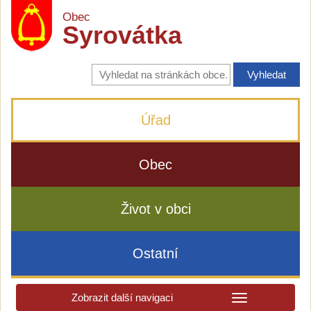
Obec
Syrovátka
Vyhledávání
na
stránkách
obce
Úřad
Obec
Život v obci
Ostatní
Zobrazit další navigaci