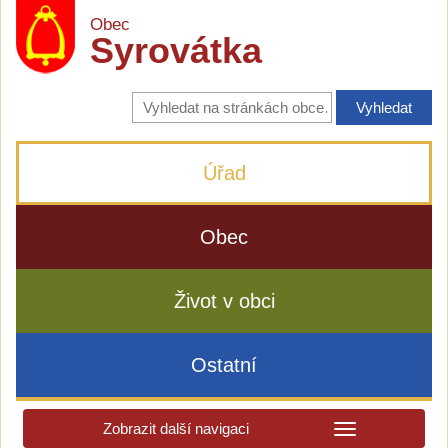
Obec
Syrovátka
Vyhledávání
na
stránkách
obce
Úřad
Obec
Život v obci
Ostatní
Zobrazit další navigaci