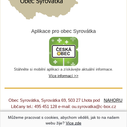
Aplikace pro obec Syrovátka
Stáhněte si mobilní aplikaci a získávejte aktuální informace.
Více informací >>
Obec Syrovátka, Syrovátka 69, 503 27 Lhota pod
NAHORU
Libčany tel.: 495 451 128 e-mail: ou.syrovatka@c-box.cz
Můžeme pracovat s cookies, abychom věděli, jak to na našem
Prohlášení o přístupnosti
|
Původní web
|
Nastavení cookies
webu žije?
Více zde