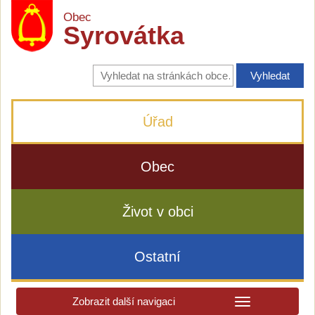
Obec
Syrovátka
Vyhledávání
na
stránkách
obce
Úřad
Obec
Život v obci
Ostatní
Zobrazit další navigaci