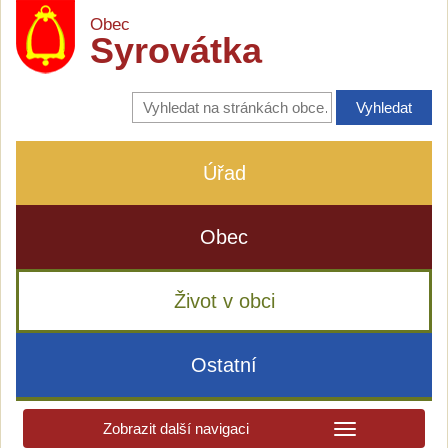
Obec
Syrovátka
Vyhledávání
na
stránkách
obce
Úřad
Obec
Život v obci
Ostatní
Zobrazit další navigaci