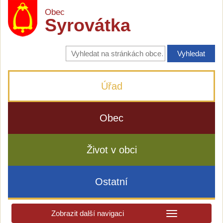
Obec
Syrovátka
Vyhledávání
na
stránkách
obce
Úřad
Obec
Život v obci
Ostatní
Zobrazit další navigaci