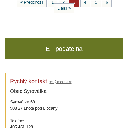
« Předchozí
1
2
3
4
5
6
Další »
E - podatelna
Rychlý kontakt
(celý kontakt »)
Obec Syrovátka
Syrovátka 69
503 27 Lhota pod Libčany
Telefon:
495 451 128