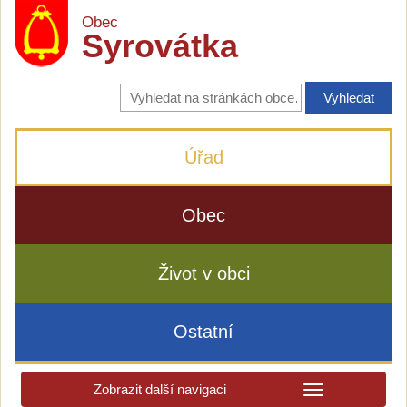
Obec
Syrovátka
Vyhledávání
na
stránkách
obce
Úřad
Obec
Život v obci
Ostatní
Zobrazit další navigaci