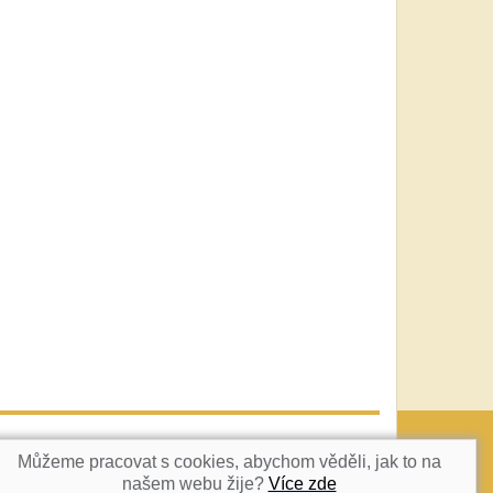
vatka@c-box.cz
NAHORU
Můžeme pracovat s cookies, abychom věděli, jak to na
našem webu žije?
Více zde