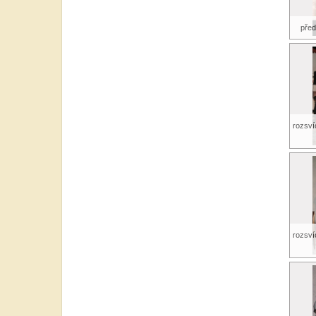
před
rozsví
rozsví