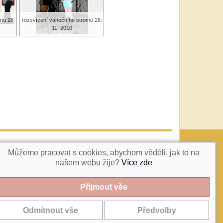
mu 28.
rozsvícení vánočního stromu 28.
11. 2010
vatka@c-box.cz
NAHORU
Můžeme pracovat s cookies, abychom věděli, jak to na
našem webu žije?
Více zde
 2018 - 2026