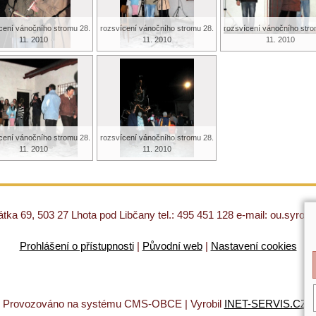
cení vánočního stromu 28.
rozsvícení vánočního stromu 28.
rozsvícení vánočního stro
11. 2010
11. 2010
11. 2010
cení vánočního stromu 28.
rozsvícení vánočního stromu 28.
11. 2010
11. 2010
ka 69, 503 27 Lhota pod Libčany tel.: 495 451 128 e-mail: ou.syro
Prohlášení o přístupnosti
|
Původní web
|
Nastavení cookies
|
Provozováno na systému CMS-OBCE | Vyrobil
INET-SERVIS.CZ
|