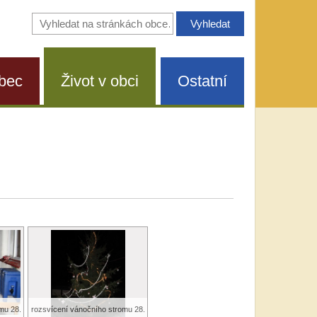
Vyhledávání
na
stránkách
obce
bec
Život v obci
Ostatní
mu 28.
rozsvícení vánočního stromu 28.