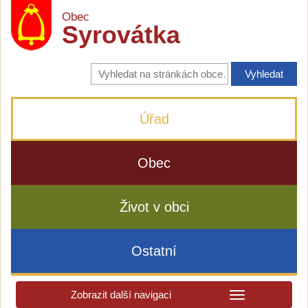
Obec
Syrovátka
Vyhledávání
na
stránkách
obce
Úřad
Obec
Život v obci
Ostatní
Zobrazit další navigaci