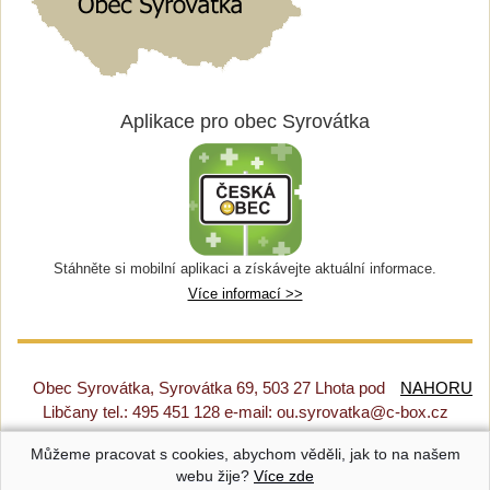
Aplikace pro obec Syrovátka
Stáhněte si mobilní aplikaci a získávejte aktuální informace.
Více informací >>
Obec Syrovátka, Syrovátka 69, 503 27 Lhota pod
NAHORU
Libčany tel.: 495 451 128 e-mail: ou.syrovatka@c-box.cz
Můžeme pracovat s cookies, abychom věděli, jak to na našem
Prohlášení o přístupnosti
|
Původní web
|
Nastavení cookies
webu žije?
Více zde