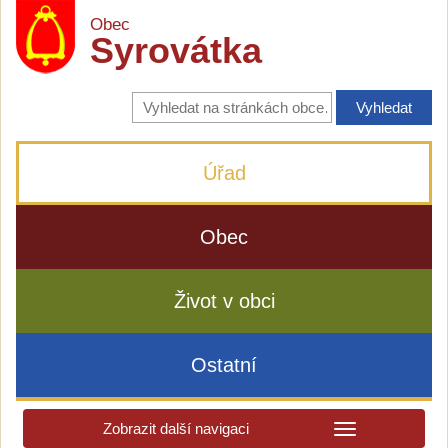
Obec
Syrovátka
Vyhledávání
na
stránkách
obce
Úřad
Obec
Život v obci
Ostatní
Zobrazit další navigaci