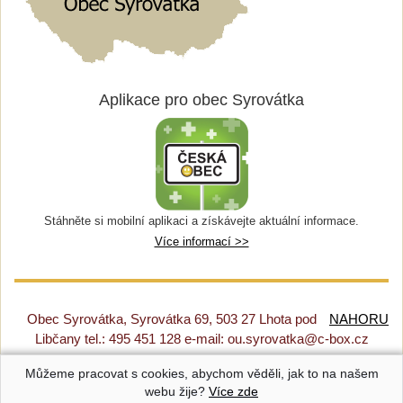
Aplikace pro obec Syrovátka
Stáhněte si mobilní aplikaci a získávejte aktuální informace.
Více informací >>
Obec Syrovátka, Syrovátka 69, 503 27 Lhota pod
NAHORU
Libčany tel.: 495 451 128 e-mail: ou.syrovatka@c-box.cz
Můžeme pracovat s cookies, abychom věděli, jak to na našem
Prohlášení o přístupnosti
|
Původní web
|
Nastavení cookies
webu žije?
Více zde