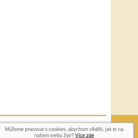
vatka@c-box.cz
NAHORU
Můžeme pracovat s cookies, abychom věděli, jak to na
našem webu žije?
Více zde