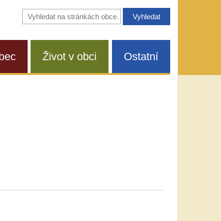
Vyhledávání
na
stránkách
obce
bec
Život v obci
Ostatní