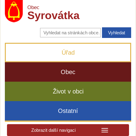
Obec
Syrovátka
Vyhledávání
na
stránkách
obce
Úřad
Obec
Život v obci
Ostatní
Zobrazit další navigaci