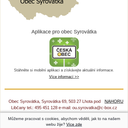
Aplikace pro obec Syrovátka
Stáhněte si mobilní aplikaci a získávejte aktuální informace.
Více informací >>
Obec Syrovátka, Syrovátka 69, 503 27 Lhota pod
NAHORU
Libčany tel.: 495 451 128 e-mail: ou.syrovatka@c-box.cz
Můžeme pracovat s cookies, abychom věděli, jak to na našem
Prohlášení o přístupnosti
|
Původní web
|
Nastavení cookies
webu žije?
Více zde