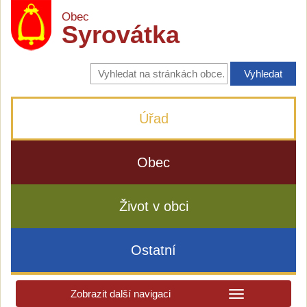
Obec
Syrovátka
Vyhledávání
na
stránkách
obce
Úřad
Obec
Život v obci
Ostatní
Zobrazit další navigaci