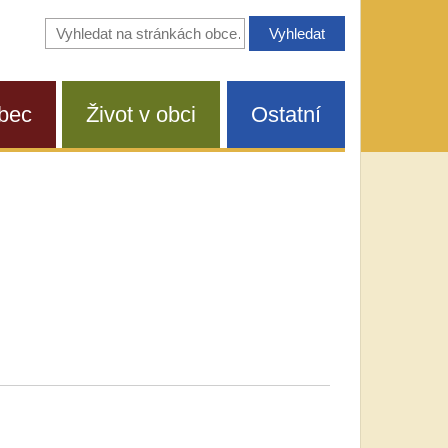
Vyhledávání
na
stránkách
obce
bec
Život v obci
Ostatní