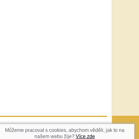
vatka@c-box.cz
NAHORU
Můžeme pracovat s cookies, abychom věděli, jak to na
našem webu žije?
Více zde