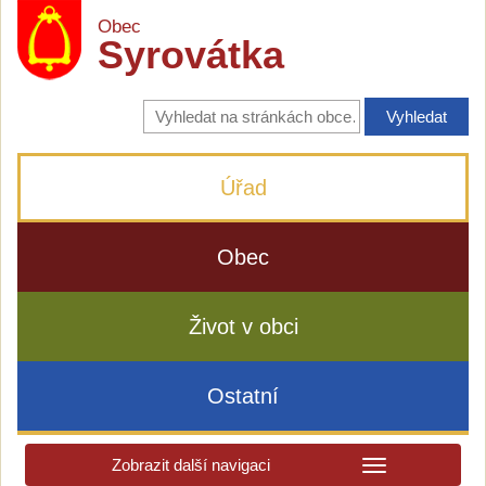
Obec
Syrovátka
Vyhledávání
na
stránkách
obce
Úřad
Obec
Život v obci
Ostatní
Zobrazit další navigaci