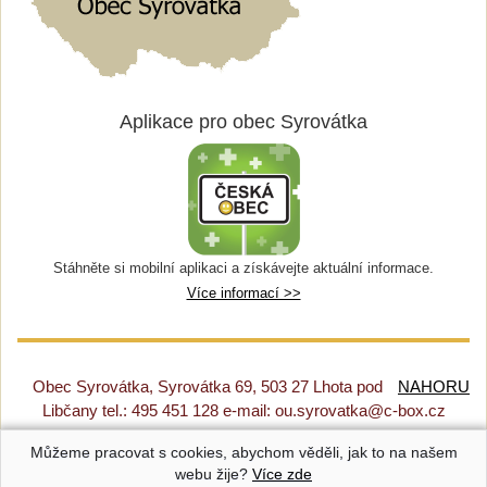
Aplikace pro obec Syrovátka
Stáhněte si mobilní aplikaci a získávejte aktuální informace.
Více informací >>
Obec Syrovátka, Syrovátka 69, 503 27 Lhota pod
NAHORU
Libčany tel.: 495 451 128 e-mail: ou.syrovatka@c-box.cz
Můžeme pracovat s cookies, abychom věděli, jak to na našem
Prohlášení o přístupnosti
|
Původní web
|
Nastavení cookies
webu žije?
Více zde