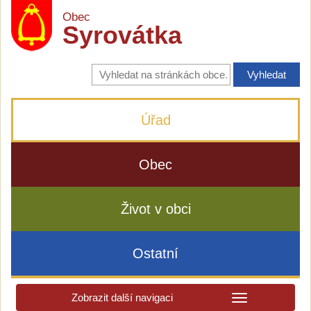
Obec
Syrovátka
Vyhledávání
na
stránkách
obce
Úřad
Obec
Život v obci
Ostatní
Zobrazit další navigaci