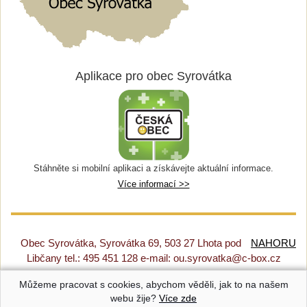
Aplikace pro obec Syrovátka
Stáhněte si mobilní aplikaci a získávejte aktuální informace.
Více informací >>
Obec Syrovátka, Syrovátka 69, 503 27 Lhota pod
NAHORU
Libčany tel.: 495 451 128 e-mail: ou.syrovatka@c-box.cz
Můžeme pracovat s cookies, abychom věděli, jak to na našem
Prohlášení o přístupnosti
|
Původní web
|
Nastavení cookies
webu žije?
Více zde