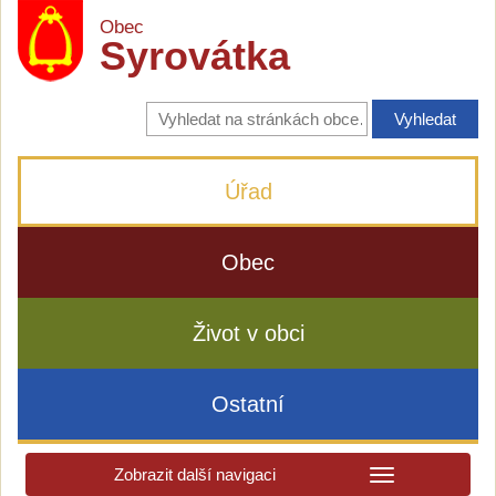
Obec
Syrovátka
Vyhledávání
na
stránkách
obce
Úřad
Obec
Život v obci
Ostatní
Zobrazit další navigaci