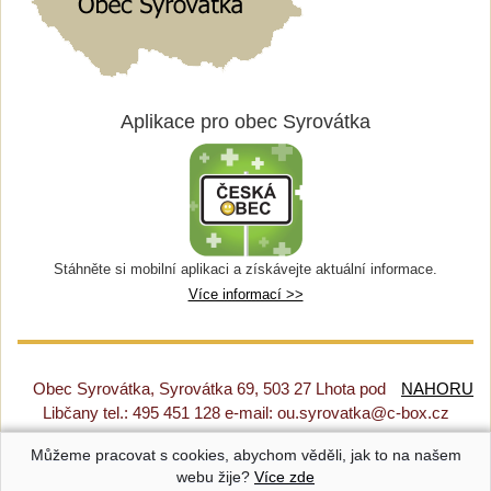
Aplikace pro obec Syrovátka
Stáhněte si mobilní aplikaci a získávejte aktuální informace.
Více informací >>
Obec Syrovátka, Syrovátka 69, 503 27 Lhota pod
NAHORU
Libčany tel.: 495 451 128 e-mail: ou.syrovatka@c-box.cz
Můžeme pracovat s cookies, abychom věděli, jak to na našem
Prohlášení o přístupnosti
|
Původní web
|
Nastavení cookies
webu žije?
Více zde