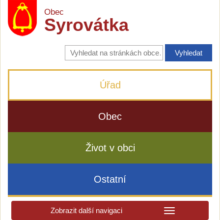
Obec
Syrovátka
Vyhledávání
na
stránkách
obce
Úřad
Obec
Život v obci
Ostatní
Zobrazit další navigaci