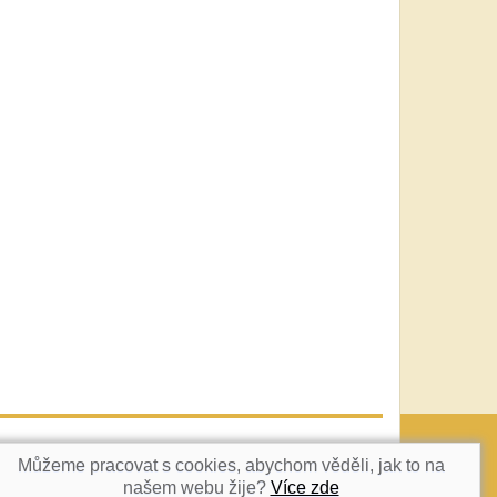
vatka@c-box.cz
NAHORU
Můžeme pracovat s cookies, abychom věděli, jak to na
našem webu žije?
Více zde