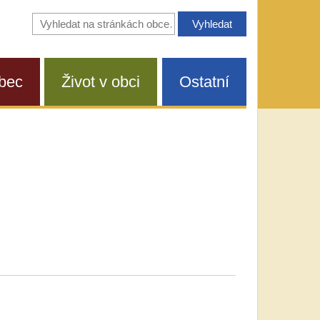
Vyhledávání
na
stránkách
obce
bec
Život v obci
Ostatní