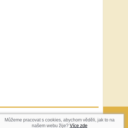
vatka@c-box.cz
NAHORU
Můžeme pracovat s cookies, abychom věděli, jak to na
našem webu žije?
Více zde