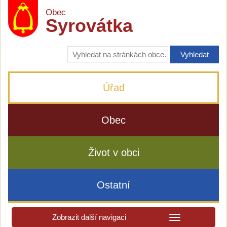
Obec
Syrovátka
Vyhledávání
na
stránkách
obce
Úřad
Obec
Život v obci
Ostatní
Zobrazit další navigaci