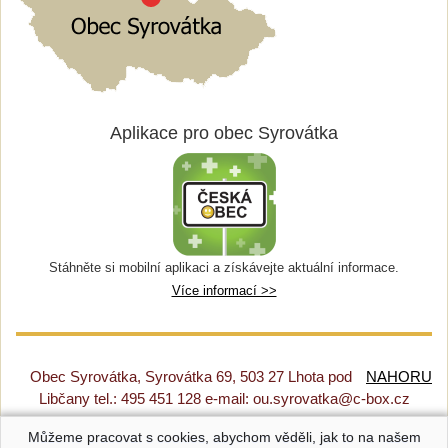
Aplikace pro obec Syrovátka
Stáhněte si mobilní aplikaci a získávejte aktuální informace.
Více informací >>
Obec Syrovátka, Syrovátka 69, 503 27 Lhota pod
NAHORU
Libčany tel.: 495 451 128 e-mail: ou.syrovatka@c-box.cz
Můžeme pracovat s cookies, abychom věděli, jak to na našem
Prohlášení o přístupnosti
|
Původní web
|
Nastavení cookies