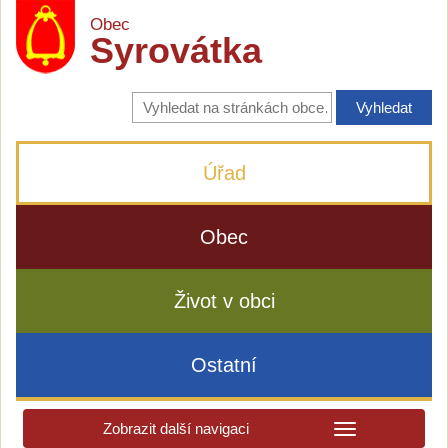
Obec
Syrovátka
Vyhledávání
na
stránkách
obce
Úřad
Obec
Život v obci
Ostatní
Zobrazit další navigaci