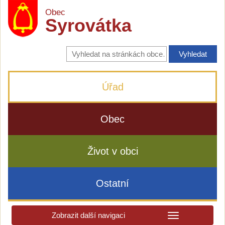
Obec
Syrovátka
Vyhledávání
na
stránkách
obce
Úřad
Obec
Život v obci
Ostatní
Zobrazit další navigaci