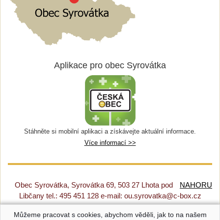
Aplikace pro obec Syrovátka
Stáhněte si mobilní aplikaci a získávejte aktuální informace.
Více informací >>
Obec Syrovátka, Syrovátka 69, 503 27 Lhota pod
NAHORU
Libčany tel.: 495 451 128 e-mail: ou.syrovatka@c-box.cz
Můžeme pracovat s cookies, abychom věděli, jak to na našem
Prohlášení o přístupnosti
|
Původní web
|
Nastavení cookies