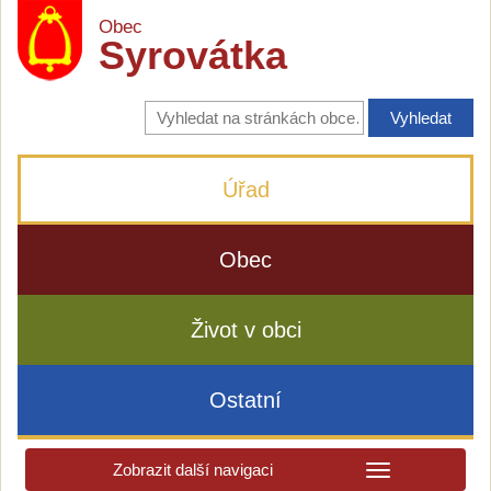
Obec
Syrovátka
Vyhledávání
na
stránkách
obce
Úřad
Obec
Život v obci
Ostatní
Zobrazit další navigaci