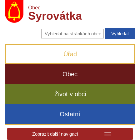
Obec
Syrovátka
Vyhledávání
na
stránkách
obce
Úřad
Obec
Život v obci
Ostatní
Zobrazit další navigaci