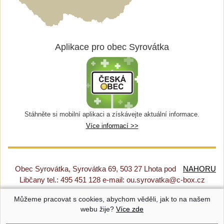
Aplikace pro obec Syrovátka
Stáhněte si mobilní aplikaci a získávejte aktuální informace.
Více informací >>
Obec Syrovátka, Syrovátka 69, 503 27 Lhota pod
NAHORU
Libčany tel.: 495 451 128 e-mail: ou.syrovatka@c-box.cz
Můžeme pracovat s cookies, abychom věděli, jak to na našem
Prohlášení o přístupnosti
|
Původní web
|
Nastavení cookies
webu žije?
Více zde