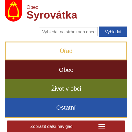
Obec
Syrovátka
Vyhledávání
na
stránkách
obce
Úřad
Obec
Život v obci
Ostatní
Zobrazit další navigaci