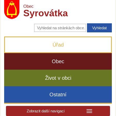
Obec
Syrovátka
Vyhledávání
na
stránkách
obce
Úřad
Obec
Život v obci
Ostatní
Zobrazit další navigaci