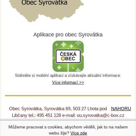
Aplikace pro obec Syrovátka
Stáhněte si mobilní aplikaci a získávejte aktuální informace.
Více informací >>
Obec Syrovátka, Syrovátka 69, 503 27 Lhota pod
NAHORU
Libčany tel.: 495 451 128 e-mail: ou.syrovatka@c-box.cz
Můžeme pracovat s cookies, abychom věděli, jak to na našem
Prohlášení o přístupnosti
|
Původní web
|
Nastavení cookies
webu žije?
Více zde