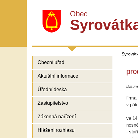
Obec
Syrovátk
Syrovát
Obecní úřad
pro
Aktuální informace
Datum 
Úřední deska
firma
Zastupitelstvo
v pát
Zákonná nařízení
ve 14
nosné
Hlášení rozhlasu
- stář