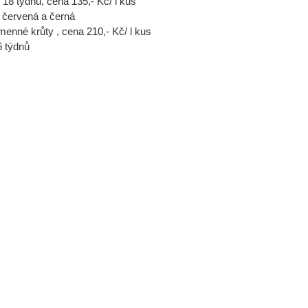
í 18 týdnů, cena 135,- Kč/ l kus
 červená a černá
menné krůty , cena 210,- Kč/ l kus
6 týdnů