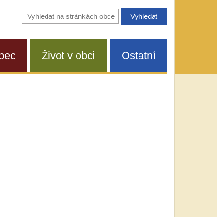
Vyhledávání
na
stránkách
obce
bec
Život v obci
Ostatní