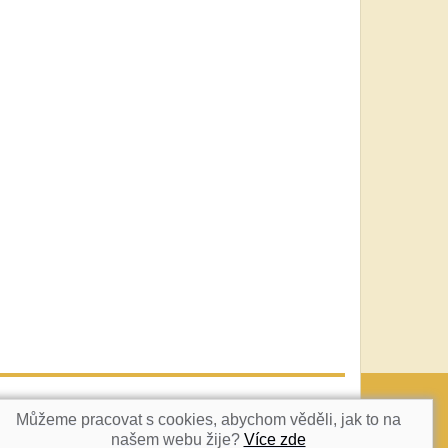
vatka@c-box.cz
NAHORU
Můžeme pracovat s cookies, abychom věděli, jak to na
našem webu žije?
Více zde