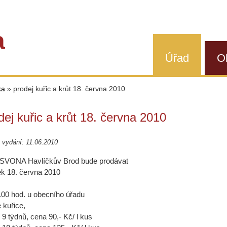
a
Úřad
O
ka
»
prodej kuřic a krůt 18. června 2010
dej kuřic a krůt 18. června 2010
vydání: 11.06.2010
 SVONA Havlíčkův Brod bude prodávat
ek 18. června 2010
.00 hod. u obecního úřadu
 kuřice,
í 9 týdnů, cena 90,- Kč/ l kus