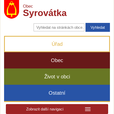
Obec
Syrovátka
Vyhledávání
na
stránkách
obce
Úřad
Obec
Život v obci
Ostatní
Zobrazit další navigaci