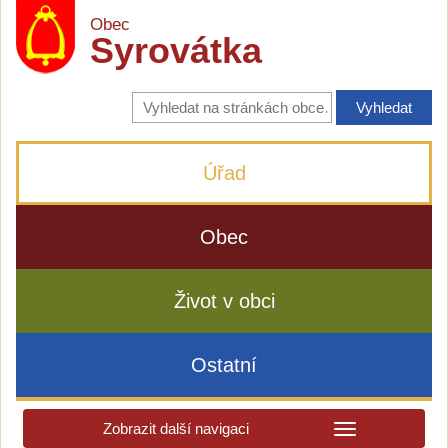
Obec
Syrovátka
Vyhledávání
na
stránkách
obce
Úřad
Obec
Život v obci
Ostatní
Zobrazit další navigaci