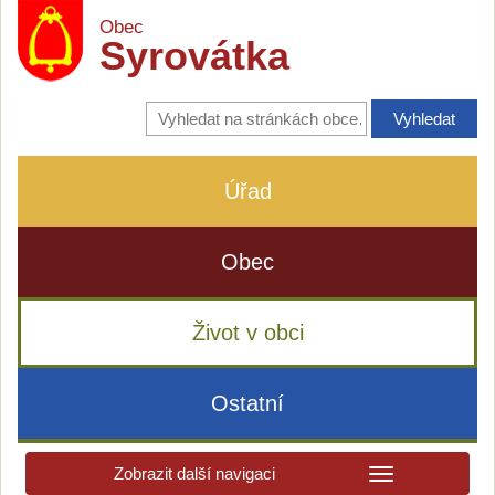
Obec
Syrovátka
Vyhledávání
na
stránkách
obce
Úřad
Obec
Život v obci
Ostatní
Zobrazit další navigaci