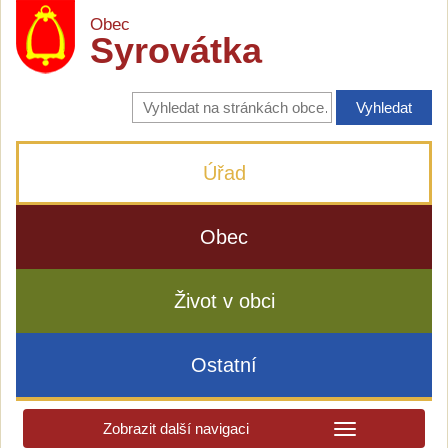
Obec
Syrovátka
Vyhledávání
na
stránkách
obce
Úřad
Obec
Život v obci
Ostatní
Zobrazit další navigaci