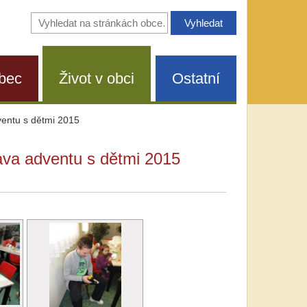
Vyhledávání
na
stránkách
obce
bec
Život v obci
Ostatní
ventu s dětmi 2015
ava adventu s dětmi 2015