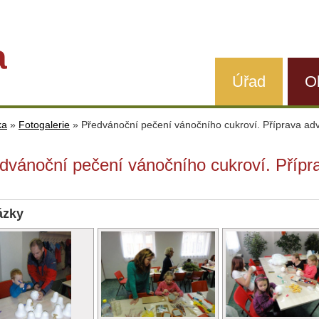
a
Úřad
O
ka
»
Fotogalerie
»
Předvánoční pečení vánočního cukroví. Příprava ad
dvánoční pečení vánočního cukroví. Přípr
ázky