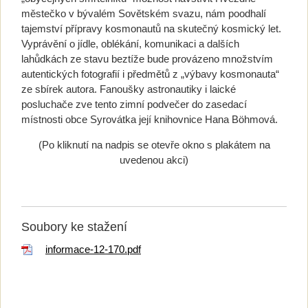
městečko v bývalém Sovětském svazu, nám poodhalí
tajemství přípravy kosmonautů na skutečný kosmický let.
Vyprávění o jídle, oblékání, komunikaci a dalších
lahůdkách ze stavu beztíže bude provázeno množstvím
autentických fotografií i předmětů z „výbavy kosmonauta“
ze sbírek autora. Fanoušky astronautiky i laické
posluchače zve tento zimní podvečer do zasedací
místnosti obce Syrovátka její knihovnice Hana Böhmová.
(Po kliknutí na nadpis se otevře okno s plakátem na
uvedenou akci)
Soubory ke stažení
informace-12-170.pdf