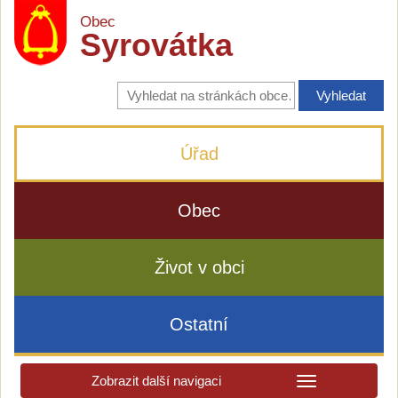
Obec
Syrovátka
Vyhledávání
na
stránkách
obce
Úřad
Obec
Život v obci
Ostatní
Zobrazit další navigaci