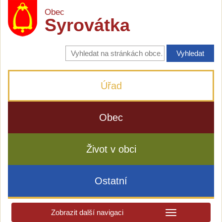
Obec
Syrovátka
Vyhledávání
na
stránkách
obce
Úřad
Obec
Život v obci
Ostatní
Zobrazit další navigaci