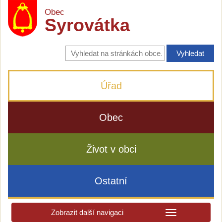
Obec
Syrovátka
Vyhledávání
na
stránkách
obce
Úřad
Obec
Život v obci
Ostatní
Zobrazit další navigaci