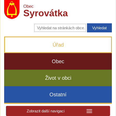
Obec
Syrovátka
Vyhledávání
na
stránkách
obce
Úřad
Obec
Život v obci
Ostatní
Zobrazit další navigaci