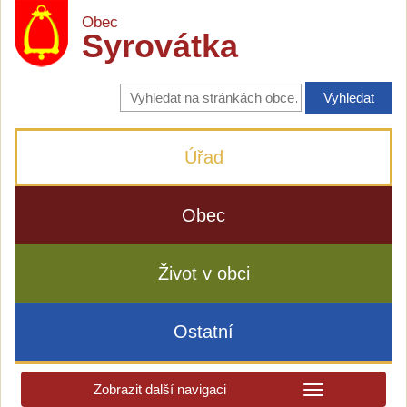
Obec
Syrovátka
Vyhledávání
na
stránkách
obce
Úřad
Obec
Život v obci
Ostatní
Zobrazit další navigaci