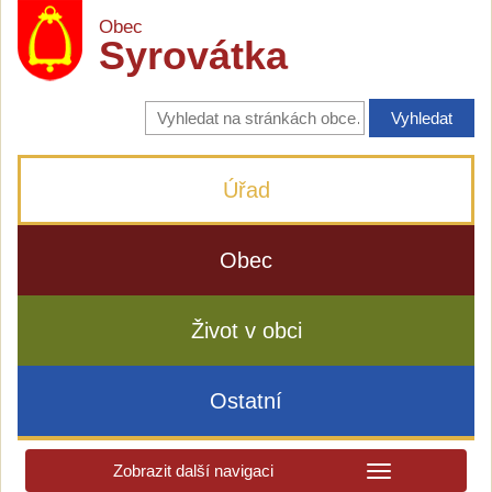
Obec
Syrovátka
Vyhledávání
na
stránkách
obce
Úřad
Obec
Život v obci
Ostatní
Zobrazit další navigaci