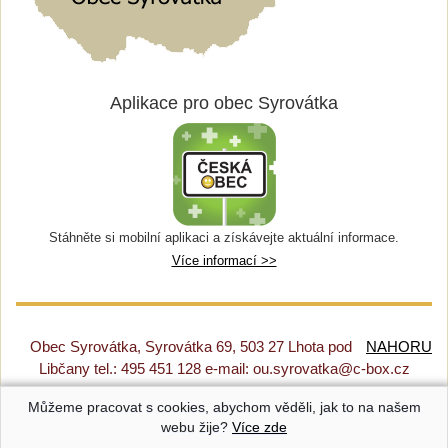
Aplikace pro obec Syrovátka
Stáhněte si mobilní aplikaci a získávejte aktuální informace.
Více informací >>
Obec Syrovátka, Syrovátka 69, 503 27 Lhota pod
NAHORU
Libčany tel.: 495 451 128 e-mail: ou.syrovatka@c-box.cz
Můžeme pracovat s cookies, abychom věděli, jak to na našem
Prohlášení o přístupnosti
|
Původní web
|
Nastavení cookies
webu žije?
Více zde