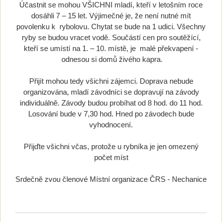
Účastnit se mohou VŠICHNI mladí, kteří v letošním roce
dosáhli 7 – 15 let. Výjimečné je, že není nutné mít
povolenku k rybolovu. Chytat se bude na 1 udici. Všechny
ryby se budou vracet vodě. Součástí cen pro soutěžící,
kteří se umístí na 1. – 10. místě, je malé překvapení -
odnesou si domů živého kapra.
Přijít mohou tedy všichni zájemci. Doprava nebude
organizována, mladí závodníci se dopravují na závody
individuálně. Závody budou probíhat od 8 hod. do 11 hod.
Losování bude v 7,30 hod. Hned po závodech bude
vyhodnocení.
Přijďte všichni včas, protože u rybníka je jen omezený
počet míst
Srdečně zvou členové Místní organizace ČRS - Nechanice