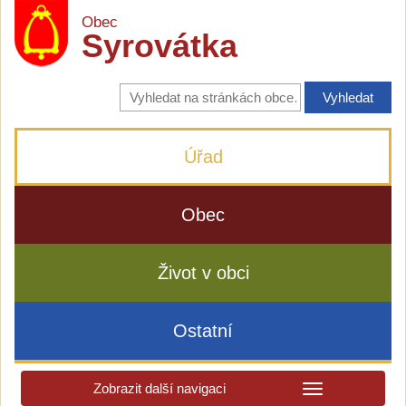
Obec
Syrovátka
Vyhledávání
na
stránkách
obce
Úřad
Obec
Život v obci
Ostatní
Zobrazit další navigaci