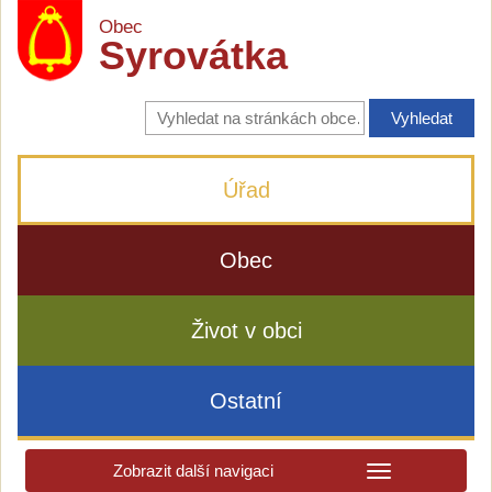
Obec
Syrovátka
Vyhledávání
na
stránkách
obce
Úřad
Obec
Život v obci
Ostatní
Zobrazit další navigaci