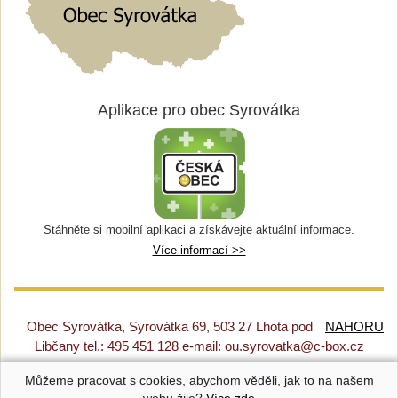
Aplikace pro obec Syrovátka
Stáhněte si mobilní aplikaci a získávejte aktuální informace.
Více informací >>
Obec Syrovátka, Syrovátka 69, 503 27 Lhota pod
NAHORU
Libčany tel.: 495 451 128 e-mail: ou.syrovatka@c-box.cz
Můžeme pracovat s cookies, abychom věděli, jak to na našem
Prohlášení o přístupnosti
|
Původní web
|
Nastavení cookies