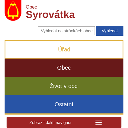
Obec
Syrovátka
Vyhledávání
na
stránkách
obce
Úřad
Obec
Život v obci
Ostatní
Zobrazit další navigaci